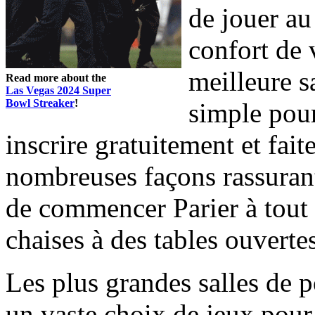
de jouer au
confort de
meilleure s
Read more about the
Las Vegas 2024 Super
Bowl Streaker
!
simple pou
inscrire gratuitement et fai
nombreuses façons rassuran
de commencer Parier à tout d
chaises à des tables ouvertes
Les plus grandes salles de p
un vaste choix de jeux pou