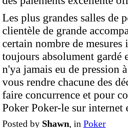
des paiements excellente off
Les plus grandes salles de p
clientèle de grande accompa
certain nombre de mesures i
toujours absolument gardé et
n'ya jamais eu de pression 
vous rendre chacune des dé
faire concurrence et pour c
Poker Poker-le sur internet 
Posted by
Shawn
, in
Poker